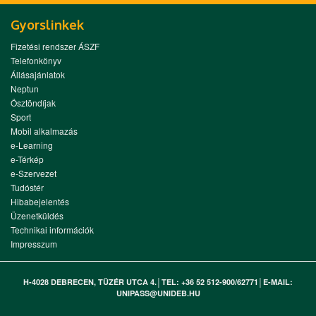
Gyorslinkek
Fizetési rendszer ÁSZF
Telefonkönyv
Állásajánlatok
Neptun
Ösztöndíjak
Sport
Mobil alkalmazás
e-Learning
e-Térkép
e-Szervezet
Tudóstér
Hibabejelentés
Üzenetküldés
Technikai információk
Impresszum
H-4028 DEBRECEN, TÜZÉR UTCA 4.│TEL: +36 52 512-900/62771│E-MAIL:
UNIPASS@UNIDEB.HU