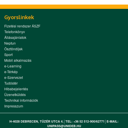
Gyorslinkek
Fizetési rendszer ÁSZF
Telefonkönyv
Állásajánlatok
Neptun
Ösztöndíjak
Sport
Mobil alkalmazás
e-Learning
e-Térkép
e-Szervezet
Tudóstér
Hibabejelentés
Üzenetküldés
Technikai információk
Impresszum
H-4028 DEBRECEN, TÜZÉR UTCA 4.│TEL: +36 52 512-900/62771│E-MAIL:
UNIPASS@UNIDEB.HU