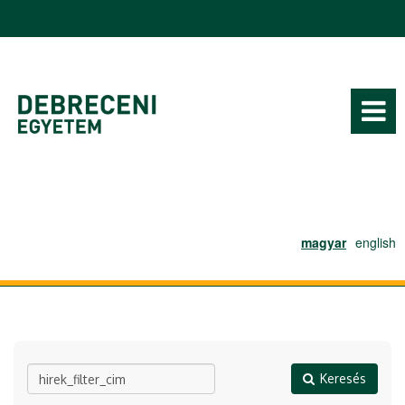
Ugrás a tartalomra
magyar
english
Keresés